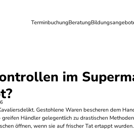
Terminbuchung
Beratung
Bildungsangebot
Umwelt
Gesundheit
Energie
Reis
ontrollen im Superm
bt?
26
 Kavaliersdelikt. Gestohlene Waren bescheren dem Hand
 greifen Händler gelegentlich zu drastischen Methoden
chen öffnen, wenn sie auf frischer Tat ertappt wurden.