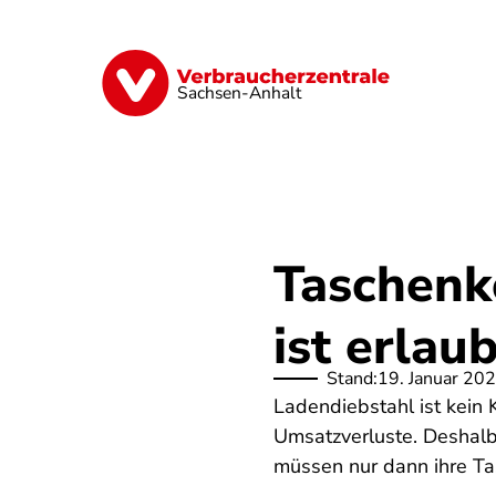
Direkt
zum
Inhalt
Finanzen
Digitales
Lebensmittel
Sachsen-Anhalt
Taschenk
ist erlau
Stand:
19. Januar 20
Ladendiebstahl ist kein
Umsatzverluste. Deshalb
müssen nur dann ihre Tas