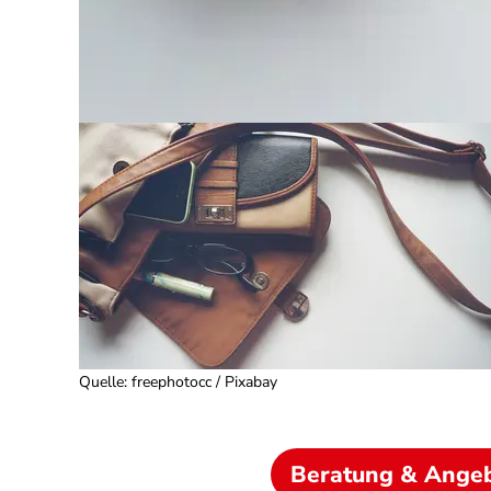
Quelle
:
freephotocc / Pixabay
Beratung & Ange