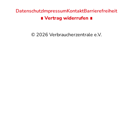
Datenschutz
Impressum
Kontakt
Barrierefreiheit
∎ Vertrag widerrufen ∎
© 2026
Verbraucherzentrale e.V.
@
@