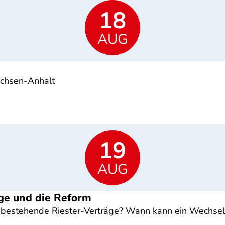
18
AUG
achsen-Anhalt
19
AUG
ge und die Reform
estehende Riester-Verträge? Wann kann ein Wechsel s