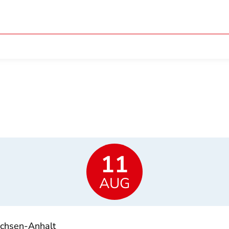
11
AUG
achsen-Anhalt