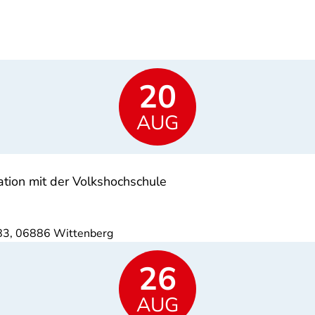
20
AUG
ation mit der Volkshochschule
83, 06886 Wittenberg
26
AUG