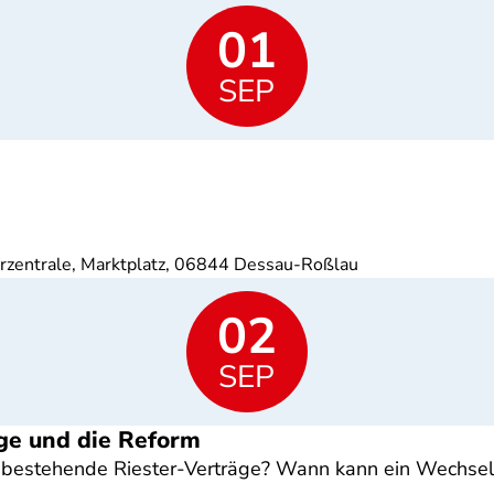
01
SEP
erzentrale, Marktplatz, 06844 Dessau-Roßlau
02
SEP
ge und die Reform
estehende Riester-Verträge? Wann kann ein Wechsel s