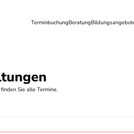
Terminbuchung
Beratung
Bildungsangebot
Umwelt
Gesundheit
Energie
Reis
ltungen
 finden Sie alle Termine.