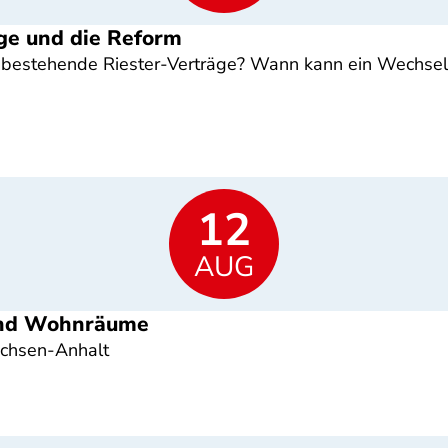
ge und die Reform
estehende Riester-Verträge? Wann kann ein Wechsel s
12
AUG
 und Wohnräume
achsen-Anhalt