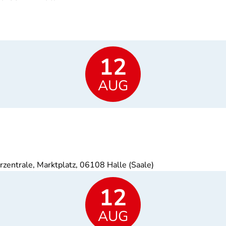
12
AUG
rzentrale, Marktplatz, 06108 Halle (Saale)
12
AUG