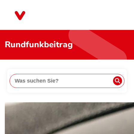
Direkt
zum
Sachsen-Anhalt
Inhalt
Rundfunkbeitrag
Suche