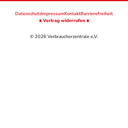
Datenschutz
Impressum
Kontakt
Barrierefreiheit
∎ Vertrag widerrufen ∎
© 2026
Verbraucherzentrale e.V.
@
@