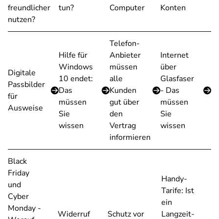
freundlicher
tun?
Computer
Konten
nutzen?
Telefon-
Hilfe für
Anbieter
Internet
Windows
müssen
über
Digitale
10 endet:
alle
Glasfaser
Passbilder
Das
Kunden
- Das
für
müssen
gut über
müssen
Ausweise
Sie
den
Sie
wissen
Vertrag
wissen
informieren
Black
Friday
Handy-
und
Tarife: Ist
Cyber
ein
Monday -
Widerruf
Schutz vor
Langzeit-