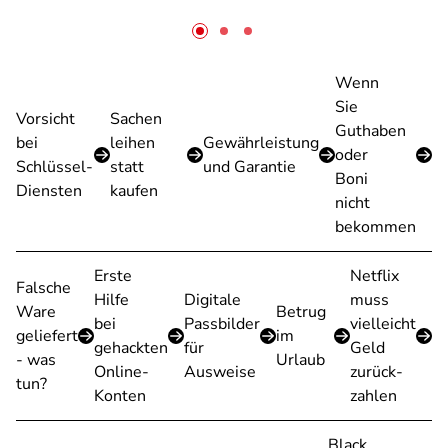
Wenn
Sie
Vorsicht
Sachen
Guthaben
bei
leihen
Gewährleistung
oder
Schlüssel-
statt
und Garantie
Boni
Diensten
kaufen
nicht
bekommen
Erste
Netflix
Falsche
Hilfe
Digitale
muss
Ware
Betrug
bei
Passbilder
vielleicht
geliefert
im
gehackten
für
Geld
- was
Urlaub
Online-
Ausweise
zurück-
tun?
Konten
zahlen
Black