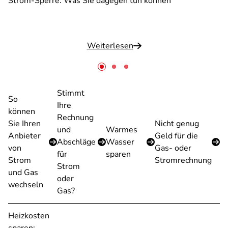
Strom-Sperre: Was Sie dagegen tun können
Weiterlesen
Stimmt
So
Ihre
können
Rechnung
Sie Ihren
Nicht genug
und
Warmes
Anbieter
Geld für die
Abschläge
Wasser
von
Gas- oder
für
sparen
Strom
Stromrechnung
Strom
und Gas
oder
wechseln
Gas?
Heizkosten