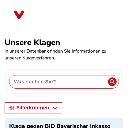
Direkt
zum
Sachsen-Anhalt
Inhalt
Unsere Klagen
In unserer Datenbank finden Sie Informationen zu
unseren Klageverfahren.
Anwe
Search
Filterkriterien
Klage gegen BID Bayerischer Inkasso