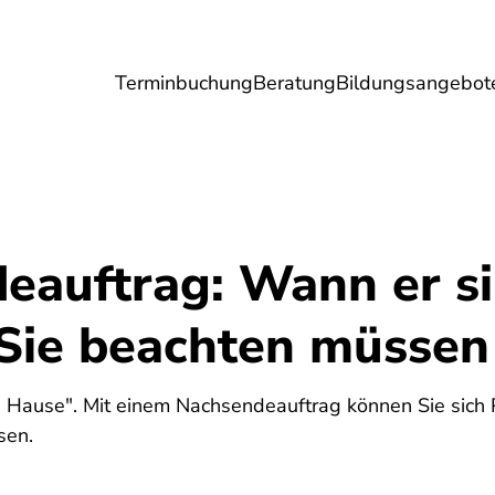
Terminbuchung
Beratung
Bildungsangebot
Umwelt
Gesundheit
Energie
Reis
auftrag: Wann er sin
Sie beachten müssen
ch Hause". Mit einem Nachsendeauftrag können Sie sich 
sen.