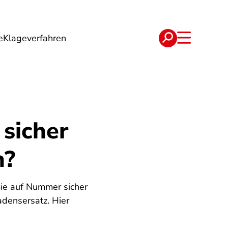
e
Klageverfahren
e
Verträge
 sicher
n?
Sie auf Nummer sicher
densersatz. Hier