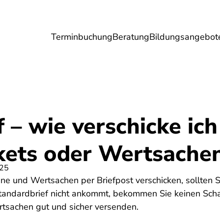
Terminbuchung
Beratung
Bildungsangebot
Umwelt
Gesundheit
Energie
Reis
 – wie verschicke ich
ckets oder Wertsache
025
ne und Wertsachen per Briefpost verschicken, sollten 
andardbrief nicht ankommt, bekommen Sie keinen Scha
rtsachen gut und sicher versenden.