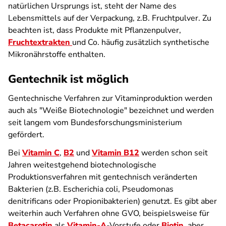
natürlichen Ursprungs ist, steht der Name des
Lebensmittels auf der Verpackung, z.B. Fruchtpulver. Zu
beachten ist, dass Produkte mit Pflanzenpulver,
Fruchtextrakten
und Co. häufig zusätzlich synthetische
Mikronährstoffe enthalten.
Gentechnik ist möglich
Gentechnische Verfahren zur Vitaminproduktion werden
auch als "Weiße Biotechnologie" bezeichnet und werden
seit langem vom Bundesforschungsministerium
gefördert.
Bei
Vitamin C
,
B2
und
Vitamin B12
werden schon seit
Jahren weitestgehend biotechnologische
Produktionsverfahren mit gentechnisch veränderten
Bakterien (z.B. Escherichia coli, Pseudomonas
denitrificans oder Propionibakterien) genutzt. Es gibt aber
weiterhin auch Verfahren ohne GVO, beispielsweise für
Betacarotin
als
Vitamin-A
-Vorstufe oder
Biotin
, aber