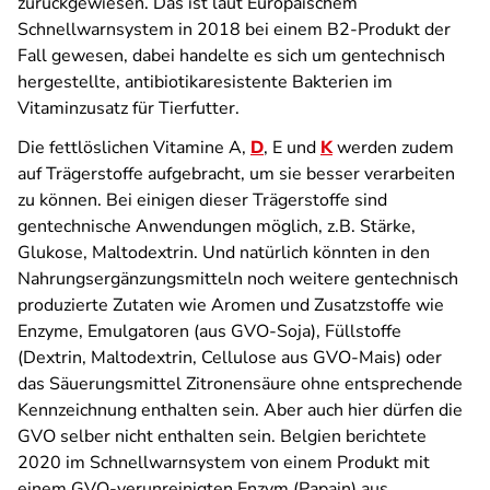
zurückgewiesen. Das ist laut Europäischem
Schnellwarnsystem in 2018 bei einem B2-Produkt der
Fall gewesen, dabei handelte es sich um gentechnisch
hergestellte, antibiotikaresistente Bakterien im
Vitaminzusatz für Tierfutter.
Die fettlöslichen Vitamine A,
D
, E und
K
werden zudem
auf Trägerstoffe aufgebracht, um sie besser verarbeiten
zu können. Bei einigen dieser Trägerstoffe sind
gentechnische Anwendungen möglich, z.B. Stärke,
Glukose, Maltodextrin. Und natürlich könnten in den
Nahrungsergänzungsmitteln noch weitere gentechnisch
produzierte Zutaten wie Aromen und Zusatzstoffe wie
Enzyme, Emulgatoren (aus GVO-Soja), Füllstoffe
(Dextrin, Maltodextrin, Cellulose aus GVO-Mais) oder
das Säuerungsmittel Zitronensäure ohne entsprechende
Kennzeichnung enthalten sein. Aber auch hier dürfen die
GVO selber nicht enthalten sein. Belgien berichtete
2020 im Schnellwarnsystem von einem Produkt mit
einem GVO-verunreinigten Enzym (Papain) aus