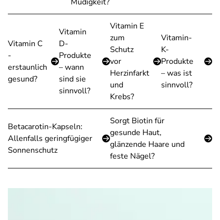
Müdigkeit?
Vitamin E
Vitamin
zum
Vitamin-
Vitamin C
D-
Schutz
K-
-
Produkte
vor
Produkte
erstaunlich
– wann
Herzinfarkt
– was ist
gesund?
sind sie
und
sinnvoll?
sinnvoll?
Krebs?
Sorgt Biotin für
Betacarotin-Kapseln:
gesunde Haut,
Allenfalls geringfügiger
glänzende Haare und
Sonnenschutz
feste Nägel?