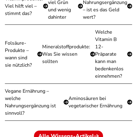
viel Grün
Nahrungsergänzung
Viel hilft viel –
und wenig
– ist es das Geld
stimmt das?
dahinter
wert?
Welche
Vitamin B
Folsäure-
Mineralstoffprodukte:
12-
Produkte –
Was Sie wissen
Präparate
wann sind
sollten
kann man
sie nützlich?
bedenkenlos
einnehmen?
Vegane Ernährung –
welche
Aminosäuren bei
Nahrungsergänzung ist
vegetarischer Ernährung
sinnvoll?
Alle Wissens-Artikel