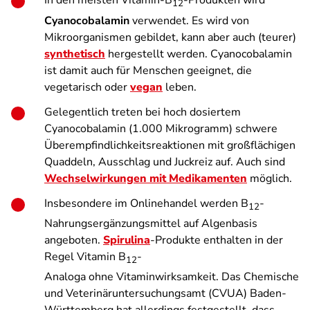
In den meisten Vitamin-B
-Produkten wird
12
Cyanocobalamin
verwendet. Es wird von
Mikroorganismen gebildet, kann aber auch (teurer)
synthetisch
hergestellt werden. Cyanocobalamin
ist damit auch für Menschen geeignet, die
vegetarisch oder
vegan
leben.
Gelegentlich treten bei hoch dosiertem
Cyanocobalamin (1.000 Mikrogramm) schwere
Überempfindlichkeitsreaktionen mit großflächigen
Quaddeln, Ausschlag und Juckreiz auf. Auch sind
Wechselwirkungen mit Medikamenten
möglich.
Insbesondere im Onlinehandel werden B
-
12
Nahrungsergänzungsmittel auf Algenbasis
angeboten.
Spirulina
-Produkte enthalten in der
Regel Vitamin B
-
12
Analoga ohne Vitaminwirksamkeit. Das Chemische
und Veterinäruntersuchungsamt (CVUA) Baden-
Württemberg hat allerdings festgestellt, dass