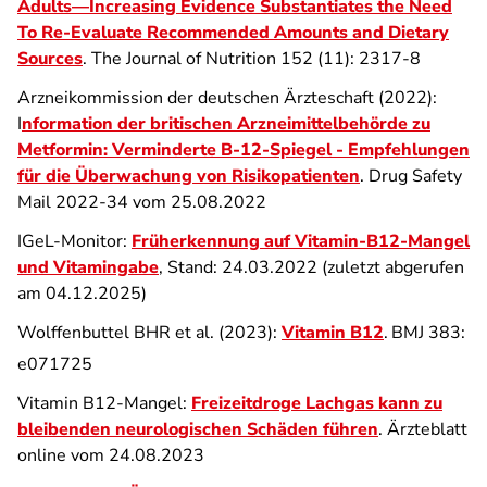
Adults—Increasing Evidence Substantiates the Need
To Re-Evaluate Recommended Amounts and Dietary
Sources
. The Journal of Nutrition 152 (11): 2317-8
Arzneikommission der deutschen Ärzteschaft (2022):
I
nformation der britischen Arzneimittelbehörde zu
Metformin: Verminderte B-12-Spiegel - Empfehlungen
für die Überwachung von Risikopatienten
. Drug Safety
Mail 2022-34 vom 25.08.2022
IGeL-Monitor:
Früherkennung auf Vitamin-B12-Mangel
und Vitamingabe
, Stand: 24.03.2022 (zuletzt abgerufen
am 04.12.2025)
Wolffenbuttel BHR et al. (2023):
Vitamin B12
.
BMJ 383:
e071725
Vitamin B12-Mangel:
Freizeitdroge Lachgas kann zu
bleibenden neurologischen Schäden führen
. Ärzteblatt
online vom 24.08.2023