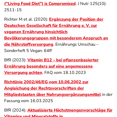
("Living Food Diet") is Compromised
. J Nutr 125(10):
2511-15
Richter M et al. (2020):
Ergänzung der Position der
Deutschen Gesellschaft für Ernährung e. V. zur
veganen Ernährung hinsichtlich
Bevölkerungsgruppen mit besonderem Anspruch an
die Nährstoffversorgung
. Ernährungs Umschau –
Sonderheft 5 Vegan: 64ff
BfR (2023):
Vitamin B12 – bei pflanzenbasierter
Ernährung besonders auf eine angemessene
Versorgung achten
. FAQ vom 18.10.2023
Richtlinie 2002/46/EG vom 10.06.2002 zur
Angleichung der Rechtsvorschriften der
Mitgliedstaaten über Nahrungsergänzungsmittel
in der
Fassung vom 16.03.2025
BfR (2024):
Aktualisierte Höchstmengenvorschläge für
Vitamine und Mineralstoffe in