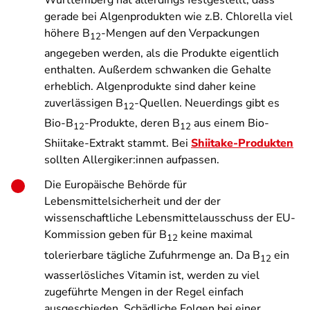
gerade bei Algenprodukten wie z.B. Chlorella viel
höhere B
-Mengen auf den Verpackungen
12
angegeben werden, als die Produkte eigentlich
enthalten. Außerdem schwanken die Gehalte
erheblich. Algenprodukte sind daher keine
zuverlässigen B
-Quellen. Neuerdings gibt es
12
Bio-B
-Produkte, deren B
aus einem Bio-
12
12
Shiitake-Extrakt stammt. Bei
Shiitake-Produkten
sollten Allergiker:innen aufpassen.
Die Europäische Behörde für
Lebensmittelsicherheit und der der
wissenschaftliche Lebensmittelausschuss der EU-
Kommission geben für B
keine maximal
12
tolerierbare tägliche Zufuhrmenge an. Da B
ein
12
wasserlösliches Vitamin ist, werden zu viel
zugeführte Mengen in der Regel einfach
ausgeschieden. Schädliche Folgen bei einer