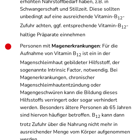
erhöhten Nährstoffbedarf haben, z.B. in
Schwangerschaft und Stillzeit. Diese sollten
unbedingt auf eine ausreichende Vitamin-B
-
12
Zufuhr achten, ggf. entsprechende Vitamin-B
-
12
haltige Präparate einnehmen
Personen mit
Magenerkrankungen
: Für die
Aufnahme von Vitamin B
ist ein in der
12
Magenschleimhaut gebildeter Hilfsstoff, der
sogenannte Intrinsic Factor, notwendig. Bei
Magenerkrankungen, chronischer
Magenschleimhautentzündung oder
Magengeschwüren kann die Bildung dieses
Hilfsstoffs verringert oder sogar verhindert
werden. Besonders ältere Personen ab 65 Jahren
sind hiervon häufiger betroffen. B
kann dann
12
trotz Zufuhr über die Nahrung nicht mehr in
ausreichender Menge vom Körper aufgenommen
werden.