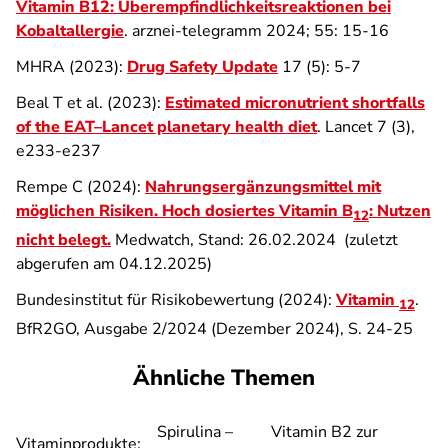
Vitamin B12: Überempfindlichkeitsreaktionen bei
Kobaltallergie
. arznei-telegramm 2024; 55: 15-16
MHRA (2023):
Drug Safety Update
17 (5): 5-7
Beal T et al. (2023):
Estimated micronutrient shortfalls
of the EAT–
Lancet
planetary health diet
. Lancet 7 (3)
,
e233-e237
Rempe C (2024):
Nahrungsergänzungsmittel mit
möglichen Risiken. Hoch dosiertes Vitamin B
: Nutzen
12
nicht belegt.
Medwatch, Stand: 26.02.2024 (zuletzt
abgerufen am 04.12.2025)
Bundesinstitut für Risikobewertung (2024):
Vitamin
.
12
BfR2GO, Ausgabe 2/2024 (Dezember 2024), S. 24-25
Ähnliche Themen
Spirulina –
Vitamin B2 zur
Vitaminprodukte: