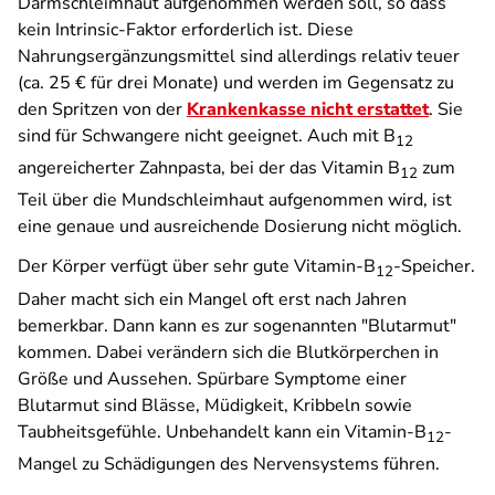
Darmschleimhaut aufgenommen werden soll, so dass
kein Intrinsic-Faktor erforderlich ist. Diese
Nahrungsergänzungsmittel sind allerdings relativ teuer
(ca. 25 € für drei Monate) und werden im Gegensatz zu
den Spritzen von der
Krankenkasse nicht erstattet
. Sie
sind für Schwangere nicht geeignet. Auch mit B
12
angereicherter Zahnpasta, bei der das Vitamin B
zum
12
Teil über die Mundschleimhaut aufgenommen wird, ist
eine genaue und ausreichende Dosierung nicht möglich.
Der Körper verfügt über sehr gute Vitamin-B
-Speicher.
12
Daher macht sich ein Mangel oft erst nach Jahren
bemerkbar. Dann kann es zur sogenannten "Blutarmut"
kommen. Dabei verändern sich die Blutkörperchen in
Größe und Aussehen. Spürbare Symptome einer
Blutarmut sind Blässe, Müdigkeit, Kribbeln sowie
Taubheitsgefühle. Unbehandelt kann ein Vitamin-B
-
12
Mangel zu Schädigungen des Nervensystems führen.