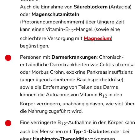
Auch die Einnahme von
Säureblockern
(Antacida)
oder
Magenschutzmitteln
(Protonenpumpenhemmern) über längere Zeit
kann einen Vitamin-B
-Mangel (sowie eine
12
schlechtere Versorgung mit
Magnesium
)
begünstigen.
Personen mit
Darmerkrankungen
: Chronisch-
entzündliche Darmkrankheiten wie Colitis ulcerosa
oder Morbus Crohn, exokrine Pankreasinsuffizienz
(ungenügend arbeitende Bauchspeicheldrüse)
sowie die Entfernung von Teilen des Darms
können die Aufnahme von Vitamin B
in den
12
Körper verringern, unabhängig davon, wie viel über
die Nahrung zugeführt wird.
Eine verringerte B
-Aufnahme in den Körper kann
12
auch bei Menschen mit
Typ-1-Diabetes
oder bei
einer
Hashimoto-­Thyreoiditis
vorkommen.