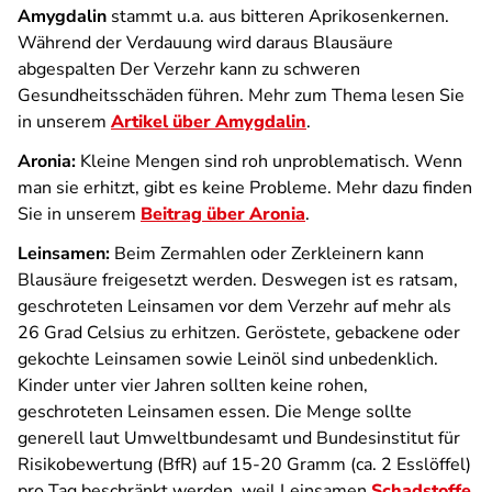
Amygdalin
stammt u.a. aus bitteren Aprikosenkernen.
Während der Verdauung wird daraus Blausäure
abgespalten Der Verzehr kann zu schweren
Gesundheitsschäden führen. Mehr zum Thema lesen Sie
in unserem
Artikel über Amygdalin
.
Aronia:
Kleine Mengen sind roh unproblematisch. Wenn
man sie erhitzt, gibt es keine Probleme. Mehr dazu finden
Sie in unserem
Beitrag über Aronia
.
Leinsamen:
Beim Zermahlen oder Zerkleinern kann
Blausäure freigesetzt werden. Deswegen ist es ratsam,
geschroteten Leinsamen vor dem Verzehr auf mehr als
26 Grad Celsius zu erhitzen. Geröstete, gebackene oder
gekochte Leinsamen sowie Leinöl sind unbedenklich.
Kinder unter vier Jahren sollten keine rohen,
geschroteten Leinsamen essen. Die Menge sollte
generell laut Umweltbundesamt und Bundesinstitut für
Risikobewertung (BfR) auf 15-20 Gramm (ca. 2 Esslöffel)
pro Tag beschränkt werden, weil Leinsamen
Schadstoffe