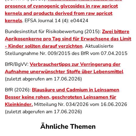
presence of cyanogenic glycosides in raw apricot
kernels and products derived from raw apricot
kernels
. EFSA Journal 14 (4): e04424
Bundesinstitut für Risikobewertung (2015):
Zwei bittere
Aprikosenkerne pro Tag sind für Erwachsene das Limit
- Kinder sollten darauf verzichten
. Aktualisierte
Stellungnahme Nr. 009/2015 des BfR vom 07.04.2015
BfR/BgVV:
Verbrauchertipps zur Verringerung der
Aufnahme unerwünschter Stoffe über Lebensmittel
(zuletzt abgerufen am
17.06.2026
)
BfR (2026):
Blausäure und Cadmium in Leinsamen
Besser keine rohen, geschroteten Leinsamen für
Kleinkinder.
Mitteilung Nr. 034/2026 vom 16.06.2026
(zuletzt abgerufen am 17.06.2026)
Ähnliche Themen