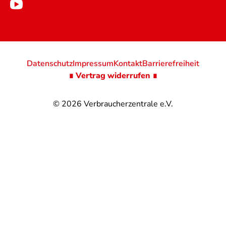
Datenschutz
Impressum
Kontakt
Barrierefreiheit
∎ Vertrag widerrufen ∎
© 2026
Verbraucherzentrale e.V.
@
@