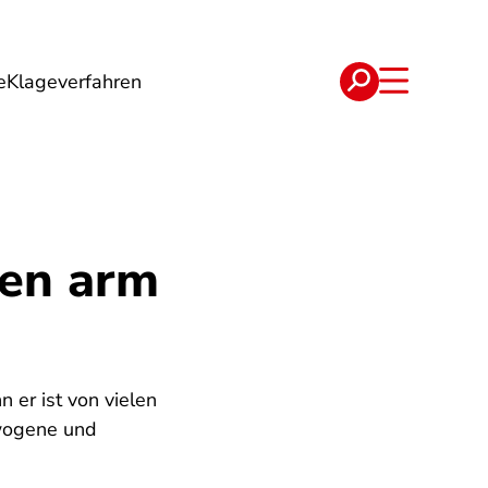
e
Klageverfahren
e
Verträge
zen arm
 er ist von vielen
ewogene und