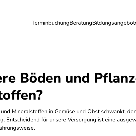
Terminbuchung
Beratung
Bildungsangebot
Umwelt
Gesundheit
Energie
Reis
ere Böden und Pflan
toffen?
 und Mineralstoffen in Gemüse und Obst schwankt, denn
ig. Entscheidend für unsere Versorgung ist eine ausg
ährungsweise.