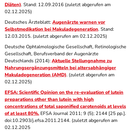
Diäten)
. Stand: 12.09.2016 (zuletzt abgerufen am
02.12.2025)
Deutsches Ärzteblatt:
Augenärzte warnen vor
Selbstmedikation bei Makuladegeneration
. Stand:
12.03.2015. (zuletzt abgerufen am 02.12.2025)
Deutsche Ophtalmologische Gesellschaft, Retinologische
Gesellschaft, Berufsverband der Augenärzte
Deutschlands (2014):
Aktuelle Stellungnahme zu
Nahrungsergänzungsmitteln bei altersabhängiger
Makuladegeneration (AMD)
. (zuletzt abgerufen am
02.12.2025)
EFSA: Scientific Opinion on the re-evaluation of lutein
preparations other than lutein with high
concentrations of total saponified carotenoids at levels
of at least 80%.
EFSA Journal 2011; 9 (5); 2144 [25 pp.].
doi:10.2903/j.efsa.2011.2144. (zuletzt abgerufen am
02.12.2025