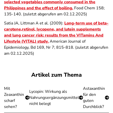
selected vegetables commonly consumed in the
Philippines and the effect of boiling.
Food Chem 158;
135-140. (zuletzt abgerufen am 02.12.2025)
Satia JA, Littman A et al. (2009):
Long-term use of beta-
carotene,retinol, lycopene, and lutein supplements
and lung cancer risk: results from the VITamins And
Lifestyle (VITAL) study.
American Journal of
Epidemiology, Bd 169, Nr 7; 815-818. (zuletzt abgerufen
am 02.12.2025)
Artikel zum Thema
Mit
Astaxanthin
Lycopin: Wirkung als
Zeaxanthin
für den
Nahrungsergänzungsmittel
scharf
guten
nicht belegt
sehen?
Durchblick?