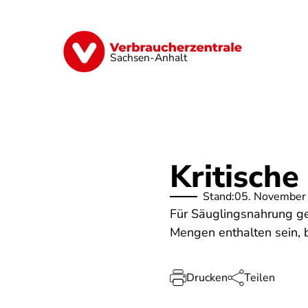
Direkt
zum
Inhalt
Finanzen
Digitales
Lebensmittel
Sachsen-Anhalt
Kritische
Stand:
05. November
Für Säuglingsnahrung ge
Mengen enthalten sein, 
Drucken
Teilen