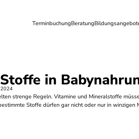
Terminbuchung
Beratung
Bildungsangebot
Umwelt
Gesundheit
Energie
Reis
 Stoffe in Babynahru
 2024
lten strenge Regeln. Vitamine und Mineralstoffe müssen
bestimmte Stoffe dürfen gar nicht oder nur in winzige