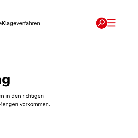
e
Klageverfahren
e
Verträge
ng
 in den richtigen
n Mengen vorkommen.