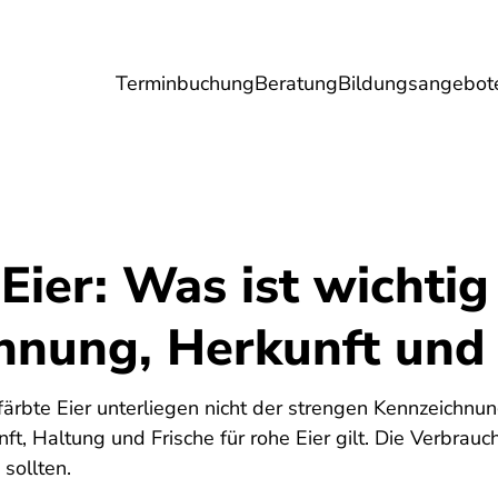
Terminbuchung
Beratung
Bildungsangebot
Umwelt
Gesundheit
Energie
Reis
Eier: Was ist wichtig
hnung, Herkunft und
6
ärbte Eier unterliegen nicht der strengen Kennzeichnun
ft, Haltung und Frische für rohe Eier gilt. Die Verbrau
sollten.