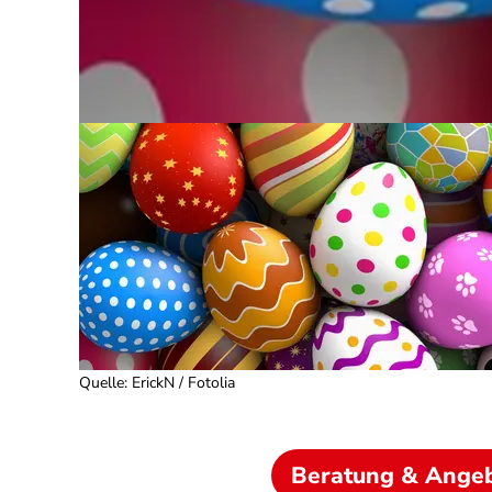
Quelle
:
ErickN / Fotolia
Beratung & Ange