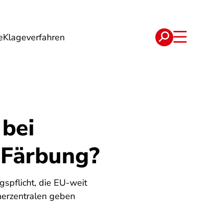
e
Klageverfahren
e
Verträge
 bei
 Färbung?
gspflicht, die EU-weit
cherzentralen geben