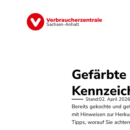
Direkt
zum
Inhalt
Finanzen
Digitales
Lebensmittel
Sachsen-Anhalt
Gefärbte 
Kennzeic
Stand:
02. April 202
Bereits gekochte und gef
mit Hinweisen zur Herkun
Tipps, worauf Sie achten 