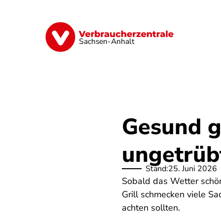
Direkt
zum
Inhalt
Finanzen
Digitales
Lebensmittel
Sachsen-Anhalt
Gesund gr
ungetrüb
Stand:
25. Juni 2026
Sobald das Wetter schön 
Grill schmecken viele S
achten sollten.