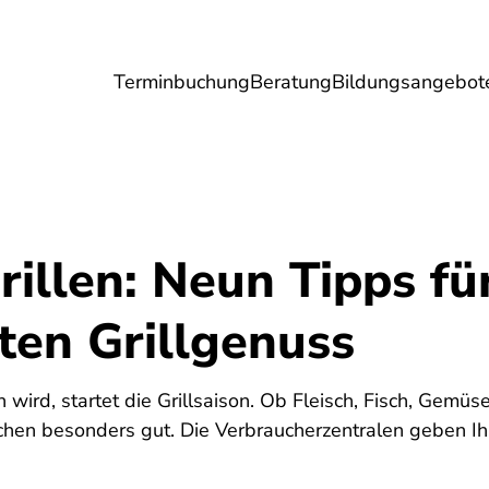
Terminbuchung
Beratung
Bildungsangebot
Umwelt
Gesundheit
Energie
Reis
illen: Neun Tipps fü
ten Grillgenuss
wird, startet die Grillsaison. Ob Fleisch, Fisch, Gemü
achen besonders gut. Die Verbraucherzentralen geben Ih