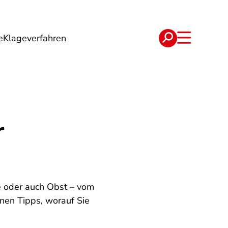
e
Klageverfahren
e
Verträge
r
se oder auch Obst – vom
nen Tipps, worauf Sie