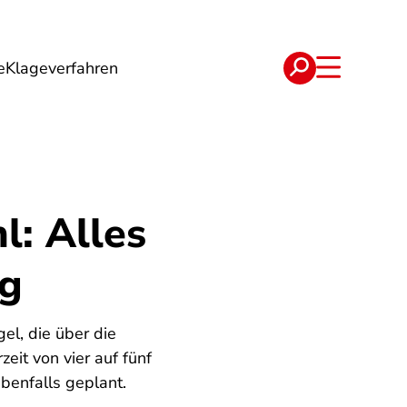
e
Klageverfahren
e
Verträge
l: Alles
ng
el, die über die
eit von vier auf fünf
ebenfalls geplant.