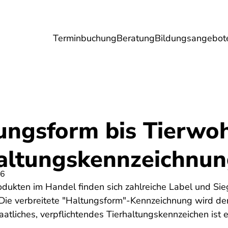
Terminbuchung
Beratung
Bildungsangebot
Umwelt
Gesundheit
Energie
Reis
ungsform bis Tierwoh
haltungskennzeichnu
26
odukten im Handel finden sich zahlreiche Label und Sieg
 Die verbreitete "Haltungsform"-Kennzeichnung wird derz
aatliches, verpflichtendes Tierhaltungskennzeichen ist 