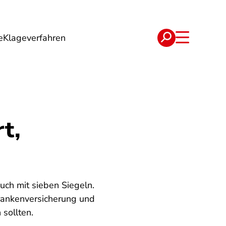
e
Klageverfahren
e
Verträge
t,
uch mit sieben Siegeln.
Krankenversicherung und
 sollten.