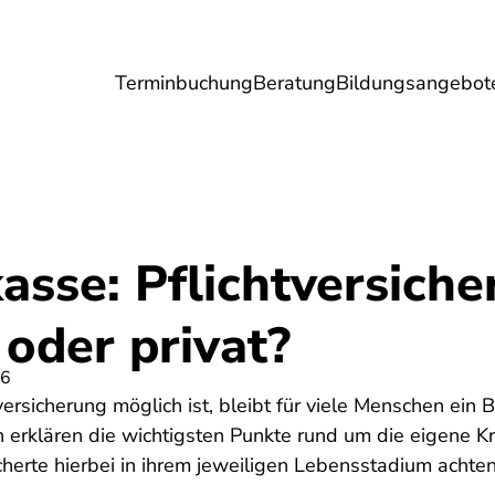
Terminbuchung
Beratung
Bildungsangebot
Umwelt
Gesundheit
Energie
Reis
sse: Pflichtversicher
g oder privat?
26
rsicherung möglich ist, bleibt für viele Menschen ein B
n erklären die wichtigsten Punkte rund um die eigene 
cherte hierbei in ihrem jeweiligen Lebensstadium achten