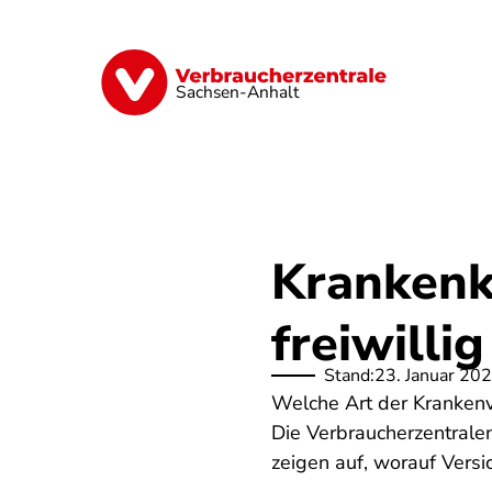
Direkt
zum
Inhalt
Finanzen
Digitales
Lebensmittel
Sachsen-Anhalt
Krankenka
freiwilli
Stand:
23. Januar 20
Welche Art der Krankenve
Die Verbraucherzentrale
zeigen auf, worauf Versi