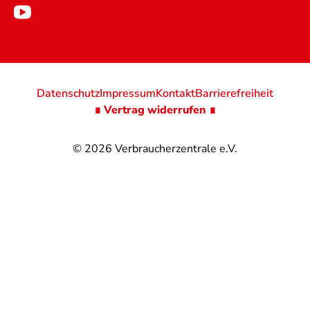
Datenschutz
Impressum
Kontakt
Barrierefreiheit
∎ Vertrag widerrufen ∎
© 2026
Verbraucherzentrale e.V.
@
@