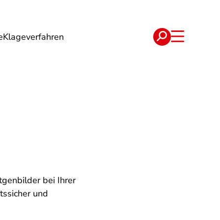
e
Klageverfahren
e
Verträge
genbilder bei Ihrer
tssicher und