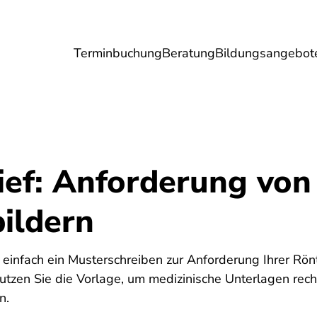
Terminbuchung
Beratung
Bildungsangebot
Umwelt
Gesundheit
Energie
Reis
ief: Anforderung von
ildern
d einfach ein Musterschreiben zur Anforderung Ihrer Rönt
Nutzen Sie die Vorlage, um medizinische Unterlagen rech
n.