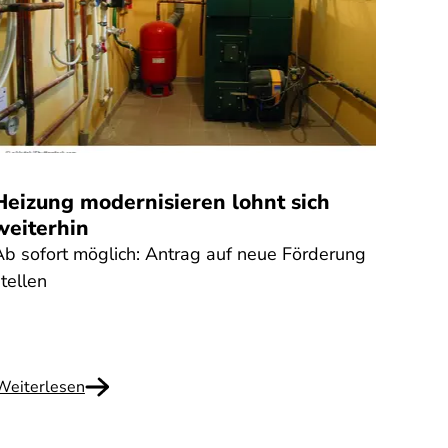
Quelle
:
Heizung modernisieren lohnt sich
Mahn
weiterhin
Fehle
Ab sofort möglich: Antrag auf neue Förderung
erheb
tellen
Weiterlesen
Weite