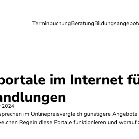
Terminbuchung
Beratung
Bildungsangebot
Umwelt
Gesundheit
Energie
Reis
ortale im Internet f
andlungen
r 2024
prechen im Onlinepreisvergleich günstigere Angebote b
elchen Regeln diese Portale funktionieren und worauf S