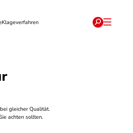
e
Klageverfahren
e
Verträge
ür
ei gleicher Qualität.
ie achten sollten.