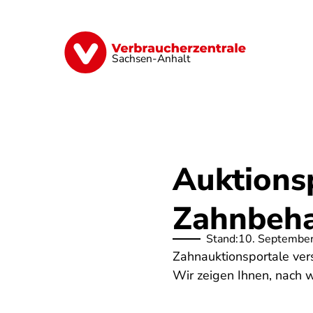
Direkt
zum
Inhalt
Finanzen
Digitales
Lebensmittel
Sachsen-Anhalt
Auktionsp
Zahnbeh
Stand:
10. Septembe
Zahnauktionsportale vers
Wir zeigen Ihnen, nach w