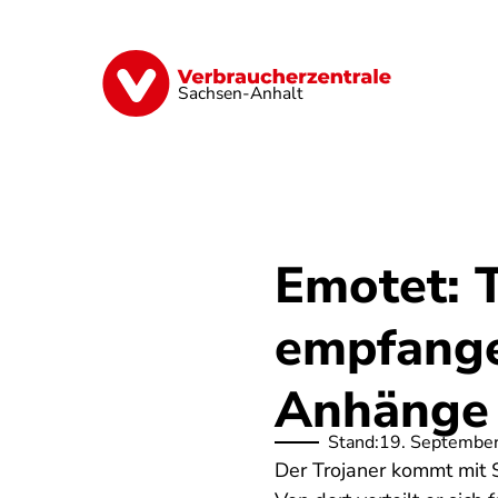
Direkt
zum
Inhalt
Finanzen
Digitales
Lebensmittel
Sachsen-Anhalt
Emotet: 
empfange
Anhänge
Stand:
19. Septembe
Der Trojaner kommt mit 