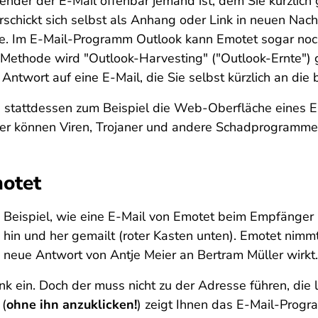
ender der E-Mail offenbar jemand ist, dem Sie kürzlich
hickt sich selbst als Anhang oder Link in neuen Nachr
. Im E-Mail-Programm Outlook kann Emotet sogar noch 
 Methode wird "Outlook-Harvesting" ("Outlook-Ernte") 
ntwort auf eine E-Mail, die Sie selbst kürzlich an die
 stattdessen zum Beispiel die Web-Oberfläche eines E-
er können Viren, Trojaner und andere Schadprogramme e
motet
n Beispiel, wie eine E-Mail von Emotet beim Empfänge
 hin und her gemailt (roter Kasten unten). Emotet nim
e neue Antwort von Antje Meier an Bertram Müller wirkt.
k ein. Doch der muss nicht zu der Adresse führen, die le
 (
ohne ihn anzuklicken!
) zeigt Ihnen das E-Mail-Progr