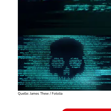
Quelle
:
James Thew / Fotolia