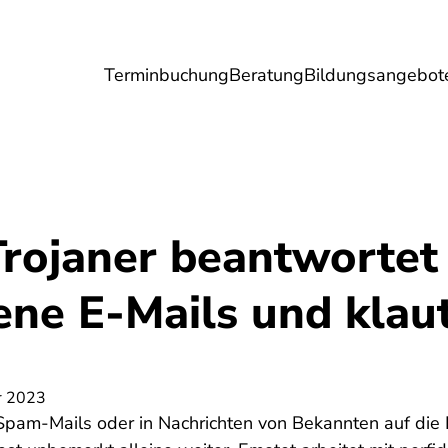
Terminbuchung
Beratung
Bildungsangebot
Umwelt
Gesundheit
Energie
Reis
Trojaner beantwortet
ne E-Mails und klau
r 2023
Spam-Mails oder in Nachrichten von Bekannten auf die 