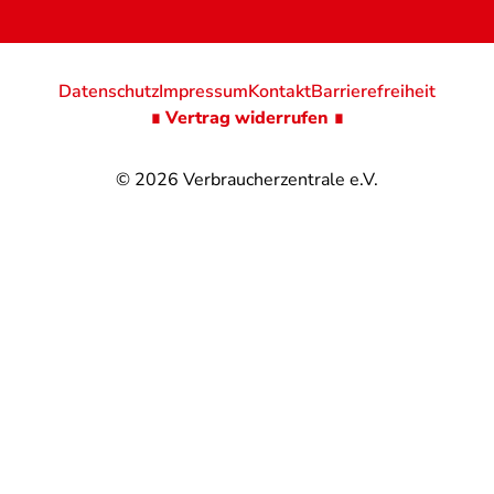
Datenschutz
Impressum
Kontakt
Barrierefreiheit
∎ Vertrag widerrufen ∎
© 2026
Verbraucherzentrale e.V.
@
@