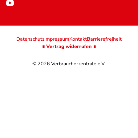
Datenschutz
Impressum
Kontakt
Barrierefreiheit
∎ Vertrag widerrufen ∎
© 2026
Verbraucherzentrale e.V.
@
@