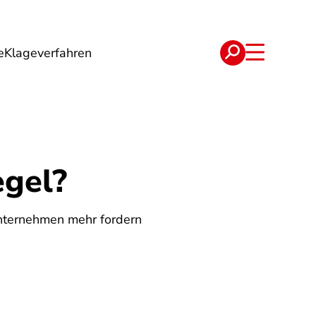
e
Klageverfahren
e
Verträge
egel?
unternehmen mehr fordern