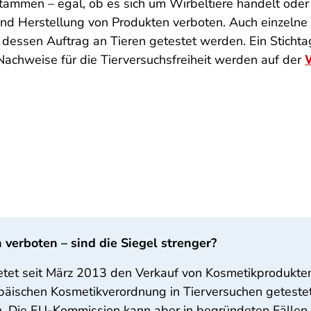
stammen – egal, ob es sich um Wirbeltiere handelt oder
nd Herstellung von Produkten verboten. Auch einzelne
n dessen Auftrag an Tieren getestet werden. Ein Stichta
Nachweise für die Tierversuchsfreiheit werden auf der
 verboten – sind die Siegel strenger?
tet seit März 2013 den Verkauf von Kosmetikprodukten
ischen Kosmetikverordnung in Tierversuchen getestet w
ten. Die EU-Kommission kann aber in begründeten Fäll