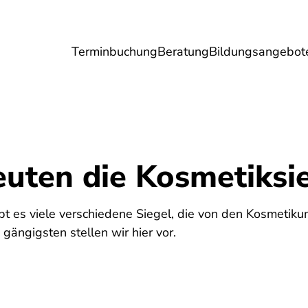
Terminbuchung
Beratung
Bildungsangebot
Umwelt
Gesundheit
Energie
Reis
uten die Kosmetiksi
bt es viele verschiedene Siegel, die von den Kosmetik
gängigsten stellen wir hier vor.