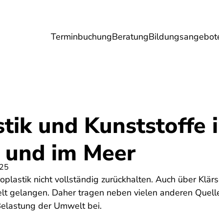
Terminbuchung
Beratung
Bildungsangebot
Umwelt
Gesundheit
Energie
Reis
tik und Kunststoffe 
 und im Meer
025
oplastik nicht vollständig zurückhalten. Auch über Klä
elt gelangen. Daher tragen neben vielen anderen Quell
elastung der Umwelt bei.