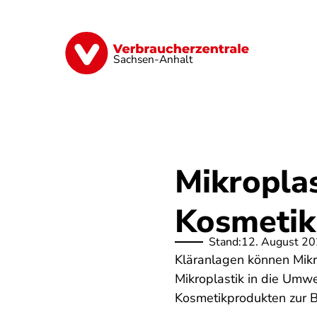
Direkt
zum
Inhalt
Finanzen
Digitales
Lebensmittel
Sachsen-Anhalt
Mikroplas
Kosmetik
Stand:
12. August 2
Kläranlagen können Mikr
Mikroplastik in die Umw
Kosmetikprodukten zur B