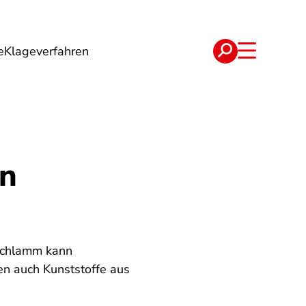
e
Klageverfahren
e
Verträge
in
rschlamm kann
en auch Kunststoffe aus