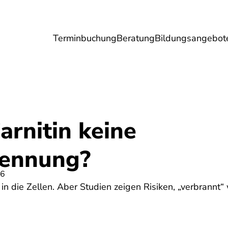
Terminbuchung
Beratung
Bildungsangebot
Umwelt
Gesundheit
Energie
Reis
rnitin keine
rennung?
26
 in die Zellen. Aber Studien zeigen Risiken, „verbrannt“