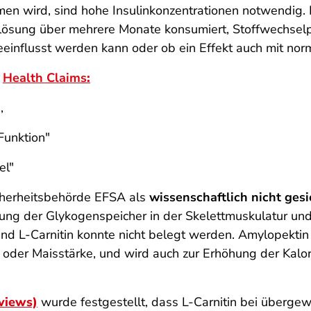
men wird, sind hohe Insulinkonzentrationen notwendig.
lösung über mehrere Monate konsumiert, Stoffwechselp
eeinflusst werden kann oder ob ein Effekt auch mit nor
n
Health Claims
:
,
Funktion"
el"
cherheitsbehörde EFSA als
wissenschaftlich nicht ges
ung der Glykogenspeicher in der Skelettmuskulatur un
d L-Carnitin konnte nicht belegt werden. Amylopektin 
n oder Maisstärke, und wird auch zur Erhöhung der Kalori
views)
wurde festgestellt, dass L-Carnitin bei übergew