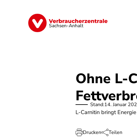
Direkt
zum
Inhalt
Finanzen
Digitales
Lebensmittel
Sachsen-Anhalt
Ohne L-Ca
Fettverb
Stand:
14. Januar 20
L-Carnitin bringt Energie
Drucken
Teilen