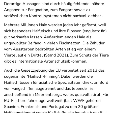
Derartige Aussagen sind durch häufig fehlende, nähere
Angaben zur Fangnation, zum Fangort sowie zu
verlässlichen Kontrollsystemen nicht nachvollziehbar.
Mehrere Millionen Haie werden jedes Jahr gefischt, weil
sich besonders Haifleisch und ihre Flossen (englisch: fin)
gut verkaufen lassen. Außerdem enden Haie als
ungewollter Beifang in vielen Fischnetzen. Die Zahl der
vom Aussterben bedrohten Arten stieg von einem
Viertel auf ein Drittel (Stand 2021). Zum Schutz der Tiere
gibt es internationale Artenschutzabkommen.
Auch die Gesetzgebung der EU verbietet seit 2013 das
sogenannte “Haifisch-Finning”. Dabei werden die
Haifischflossen für asiatische Spezialitäten direkt an Bord
von Fangschiffen abgetrennt und das lebende Tier
anschließend im Meer entsorgt, wo es qualvoll stirbt. Für
EU-Fischereifahrzeuge weltweit (laut WWF gehören
Spanien, Frankreich und Portugal zu den 20 größten
Haifangnationen)
sowie für Schiffe, die innerhalb der EU