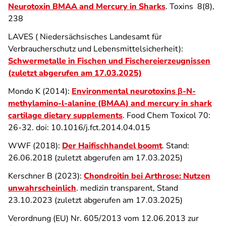
Neurotoxin BMAA and Mercury in Sharks
. Toxins 8(8),
238
LAVES ( Niedersächsisches Landesamt für
Verbraucherschutz und Lebensmittelsicherheit):
Schwermetalle in Fischen und Fischereierzeugnissen
(zuletzt abgerufen am 17.03.2025)
Mondo K (2014):
Environmental neurotoxins β-N-
methylamino-l-alanine (BMAA) and mercury in shark
cartilage dietary supplements
. Food Chem Toxicol 70:
26-32. doi: 10.1016/j.fct.2014.04.015
WWF (2018):
Der Haifischhandel boomt
. Stand:
26.06.2018 (zuletzt abgerufen am 17.03.2025)
Kerschner B (2023):
Chondroitin bei Arthrose: Nutzen
unwahrscheinlich
. medizin transparent, Stand
23.10.2023 (zuletzt abgerufen am 17.03.2025)
Verordnung (EU) Nr. 605/2013 vom 12.06.2013 zur