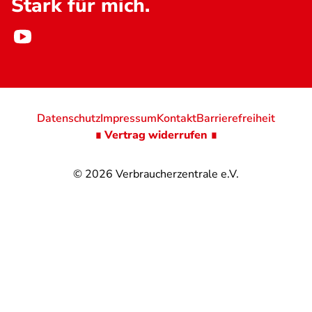
Stark für mich.
Datenschutz
Impressum
Kontakt
Barrierefreiheit
∎ Vertrag widerrufen ∎
© 2026
Verbraucherzentrale e.V.
@
@