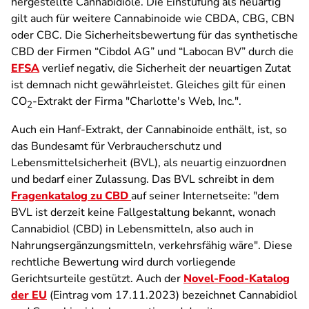
hergestellte Cannabidiole. Die Einstufung als neuartig
gilt auch für weitere Cannabinoide wie CBDA, CBG, CBN
oder CBC. Die Sicherheitsbewertung für das synthetische
CBD der Firmen “Cibdol AG” und “Labocan BV” durch die
EFSA
verlief negativ, die Sicherheit der neuartigen Zutat
ist demnach nicht gewährleistet. Gleiches gilt für einen
CO
-Extrakt der Firma "Charlotte's Web, Inc.".
2
Auch ein Hanf-Extrakt, der Cannabinoide enthält, ist, so
das Bundesamt für Verbraucherschutz und
Lebensmittelsicherheit (BVL), als neuartig einzuordnen
und bedarf einer Zulassung. Das BVL schreibt in dem
Fragenkatalog zu CBD
auf seiner Internetseite:
"dem
BVL ist derzeit keine Fallgestaltung bekannt, wonach
Cannabidiol (CBD) in Lebensmitteln, also auch in
Nahrungsergänzungsmitteln, verkehrsfähig wäre"
. Diese
rechtliche Bewertung wird durch vorliegende
Gerichtsurteile gestützt. Auch der
Novel-Food-Katalog
der EU
(Eintrag vom 17.11.2023) bezeichnet Cannabidiol