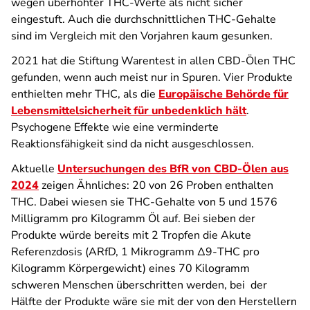
wegen überhöhter THC-Werte als nicht sicher
eingestuft. Auch die durchschnittlichen THC-Gehalte
sind im Vergleich mit den Vorjahren kaum gesunken.
2021 hat die Stiftung Warentest in allen CBD-Ölen THC
gefunden, wenn auch meist nur in Spuren. Vier Produkte
enthielten mehr THC, als die
Europäische Behörde für
Lebensmittelsicherheit für unbedenklich hält
.
Psychogene Effekte wie eine verminderte
Reaktionsfähigkeit sind da nicht ausgeschlossen.
Aktuelle
Untersuchungen des BfR von CBD-Ölen aus
2024
zeigen Ähnliches: 20 von 26 Proben enthalten
THC. Dabei wiesen sie THC-Gehalte von 5 und 1576
Milligramm pro Kilogramm Öl auf. Bei sieben der
Produkte würde bereits mit 2 Tropfen die Akute
Referenzdosis (ARfD, 1 Mikrogramm Δ9-THC pro
Kilogramm Körpergewicht) eines 70 Kilogramm
schweren Menschen überschritten werden, bei der
Hälfte der Produkte wäre sie mit der von den Herstellern