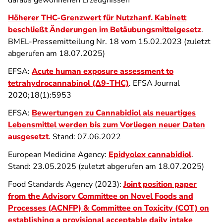
daraus gewonnenen Erzeugnissen
Höherer THC-Grenzwert für Nutzhanf. Kabinett
beschließt Änderungen im Betäubungsmittelgesetz
.
BMEL-Pressemitteilung Nr. 18 vom 15.02.2023 (zuletzt
abgerufen am 18.07.2025)
EFSA:
Acute human exposure assessment to
tetrahydrocannabinol (Δ9‐THC)
. EFSA Journal
2020;18(1):5953
EFSA:
Bewertungen zu Cannabidiol als neuartiges
Lebensmittel werden bis zum Vorliegen neuer Daten
ausgesetzt
. Stand: 07.06.2022
European Medicine Agency:
Epidyolex cannabidiol
.
Stand: 23.05.2025 (zuletzt abgerufen am 18.07.2025)
Food Standards Agency (2023):
Joint position paper
from the Advisory Committee on Novel Foods and
Processes (ACNFP) & Committee on Toxicity (COT) on
establishing a provisional acceptable daily intake