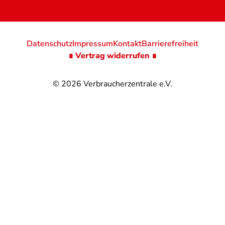
Datenschutz
Impressum
Kontakt
Barrierefreiheit
∎ Vertrag widerrufen ∎
© 2026
Verbraucherzentrale e.V.
@
@