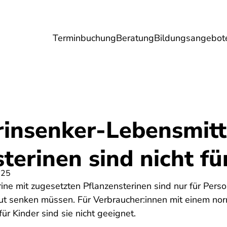
Terminbuchung
Beratung
Bildungsangebot
Umwelt
Gesundheit
Energie
Reis
rinsenker-Lebensmitt
terinen sind nicht fü
025
ne mit zugesetzten Pflanzensterinen sind nur für Perso
lut senken müssen. Für Verbraucher:innen mit einem no
ür Kinder sind sie nicht geeignet.