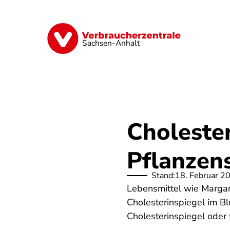
Direkt
zum
Inhalt
Finanzen
Digitales
Lebensmittel
Sachsen-Anhalt
Choleste
Pflanzens
Stand:
18. Februar 2
Lebensmittel wie Margari
Cholesterinspiegel im B
Cholesterinspiegel oder f