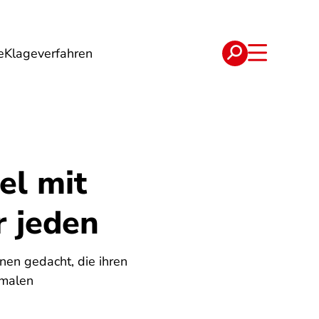
e
Klageverfahren
e
Verträge
el mit
r jeden
nen gedacht, die ihren
rmalen