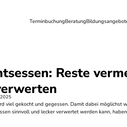
Terminbuchung
Beratung
Bildungsangebot
Umwelt
Gesundheit
Energie
Reis
tsessen: Reste verm
verwerten
 2025
ird viel gekocht und gegessen. Damit dabei möglichst 
ssen sinnvoll und lecker verwertet werden kann, habe