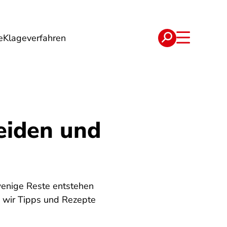
e
Klageverfahren
e
Verträge
eiden und
wenige Reste entstehen
n wir Tipps und Rezepte