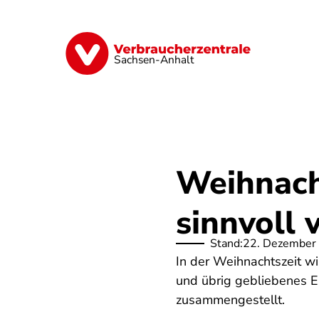
Direkt
zum
Inhalt
Finanzen
Digitales
Lebensmittel
Sachsen-Anhalt
Weihnach
sinnvoll 
Stand:
22. Dezember
In der Weihnachtszeit w
und übrig gebliebenes E
zusammengestellt.