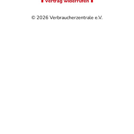
∎ Vertrag widerrufen ∎
© 2026
Verbraucherzentrale e.V.
@
@