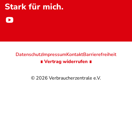
Stark für mich.
Datenschutz
Impressum
Kontakt
Barrierefreiheit
∎ Vertrag widerrufen ∎
© 2026
Verbraucherzentrale e.V.
@
@