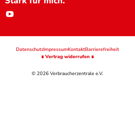
Stark für mich.
Datenschutz
Impressum
Kontakt
Barrierefreiheit
∎ Vertrag widerrufen ∎
© 2026
Verbraucherzentrale e.V.
@
@