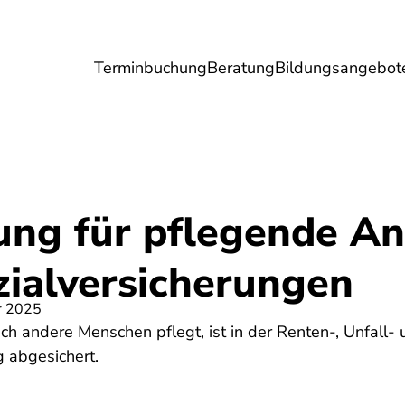
Terminbuchung
Beratung
Bildungsangebot
Umwelt
Gesundheit
Energie
Reis
ung für pflegende A
zialversicherungen
r 2025
h andere Menschen pflegt, ist in der Renten-, Unfall- 
 abgesichert.