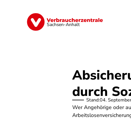
Direkt
zum
Inhalt
Finanzen
Digitales
Lebensmittel
Sachsen-Anhalt
Absicher
durch So
Stand:
04. Septembe
Wer Angehörige oder auc
Arbeitslosenversicherung