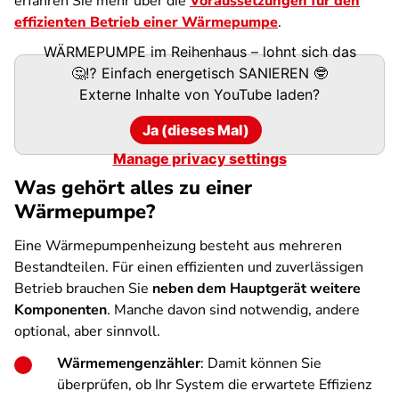
erfahren Sie mehr über die
Voraussetzungen für den
effizienten Betrieb einer Wärmepumpe
.
WÄRMEPUMPE im Reihenhaus – lohnt sich das
🤔⁉️ Einfach energetisch SANIEREN 🤓
Externe Inhalte von
YouTube
laden?
Ja (dieses Mal)
Manage privacy settings
Was gehört alles zu einer
Wärmepumpe?
Eine Wärmepumpenheizung besteht aus mehreren
Bestandteilen. Für einen effizienten und zuverlässigen
Betrieb brauchen Sie
neben dem Hauptgerät weitere
Komponenten
. Manche davon sind notwendig, andere
optional, aber sinnvoll.
Wärmemengenzähler
: Damit können Sie
überprüfen, ob Ihr System die erwartete Effizienz