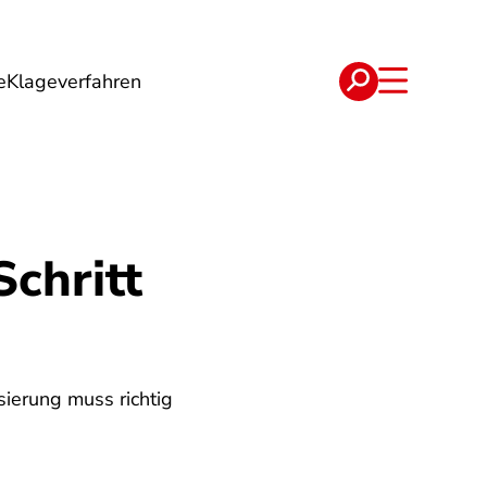
e
Klageverfahren
e
Verträge
Schritt
ierung muss richtig