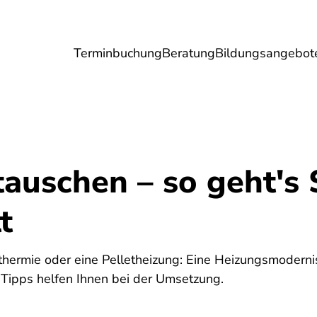
Terminbuchung
Beratung
Bildungsangebot
Umwelt
Gesundheit
Energie
Reis
auschen – so geht's 
t
rmie oder eine Pelletheizung: Eine Heizungsmodernis
Tipps helfen Ihnen bei der Umsetzung.