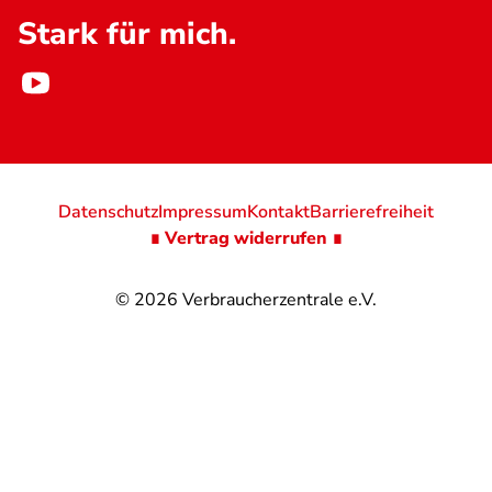
Stark für mich.
Datenschutz
Impressum
Kontakt
Barrierefreiheit
∎ Vertrag widerrufen ∎
© 2026
Verbraucherzentrale e.V.
@
@