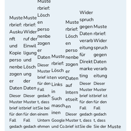
Muste
rbrief:
Wider
Lösch
Muste
Muste
spruch
en
Muste
rbrief:
rbrief:
gegen
Muste
perso
rbrief:
Ausku
Wider
Daten
rbrief:
nenbe
Lösch
nft
ruf der
verarb
Wider
zogen
en
und
Einwil
eitung
spruch
er
perso
Kopie
ligung
für
gegen
Muste
Daten
nenbe
perso
und
Direkt
Daten
rbrief:
zogen
Dieser
nenbe
Lösch
marke
verarb
Lösch
er
Muster
zogen
ung
ting
eitung
en von
brief ist
Daten
er
der
für den
Dieser
Dieser
Links
auf
Daten
Daten
Fall
Muster
Muster
in
Intern
Dieser
Dieser
gedach
brief ist
brief ist
Such
etseit
Muster
Muster
t, dass
für den
für den
masch
en
brief ist
brief ist
Sie bei
Fall
Fall
inen
für den
für den
einem
Dieser
gedach
gedach
Fall
Fall
Untern
Google
Muster
t, dass
t, dass
Muste
gedach
gedach
ehmen
und Co.
brief ist
Sie die
Sie der