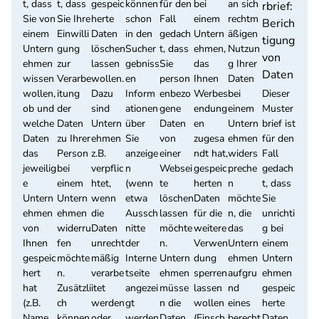
t, dass
t, dass
gespeic
können
für den
bei
an sich
rbrief:
Sie von
Sie Ihre
herte
schon
Fall
einem
rechtm
Berich
einem
Einwilli
Daten
in den
gedach
Untern
äßigen
tigung
Untern
gung
löschen
Sucher
t, dass
ehmen,
Nutzun
von
ehmen
zur
lassen
gebniss
Sie
das
g Ihrer
Daten
wissen
Verarbe
wollen.
en
person
Ihnen
Daten
wollen,
itung
Dazu
Inform
enbezo
Werbes
bei
Dieser
ob und
der
sind
ationen
gene
endung
einem
Muster
welche
Daten
Untern
über
Daten
en
Untern
brief ist
Daten
zu Ihrer
ehmen
Sie
von
zugesa
ehmen
für den
das
Person
z.B.
anzeige
einer
ndt hat,
widers
Fall
jeweilig
bei
verpflic
n
Websei
gespeic
preche
gedach
e
einem
htet,
(wenn
te
herten
n
t, dass
Untern
Untern
wenn
etwa
löschen
Daten
möchte
Sie
ehmen
ehmen
die
Aussch
lassen
für die
n, die
unrichti
von
widerru
Daten
nitte
möchte
weitere
das
g bei
Ihnen
fen
unrecht
der
n.
Verwen
Untern
einem
gespeic
möchte
mäßig
Interne
Untern
dung
ehmen
Untern
hert
n.
verarbe
tseite
ehmen
sperren
aufgru
ehmen
hat
Zusätzli
itet
angezei
müsse
lassen
nd
gespeic
(z.B.
ch
werden
gt
n die
wollen
eines
herte
Name,
können
oder
werden
Daten
(Einsch
berecht
Daten