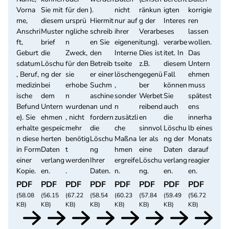
Vorna
Sie mit
für den
).
nicht
ränkun
igten
korrigie
me,
diesem
ursprü
Hiermit
nur auf
g der
Interes
ren
Anschri
Muster
ngliche
schreib
ihrer
Verarbe
ses
lassen
ft,
brief
n
en Sie
eigenen
itung).
verarbe
wollen.
Geburt
die
Zweck,
den
Interne
Dies ist
itet. In
Das
sdatum
Löschu
für den
Betreib
tseite
z.B.
diesem
Untern
, Beruf,
ng der
sie
er einer
löschen
gegenü
Fall
ehmen
medizin
bei
erhobe
Suchm
,
ber
können
muss
ische
dem
n
aschine
sonder
Werbet
Sie
spätest
Befund
Untern
wurden
an und
n
reibend
auch
ens
e). Sie
ehmen
, nicht
fordern
zusätzli
en
die
innerha
erhalte
gespeic
mehr
die
che
sinnvol
Löschu
lb eines
n diese
herten
benötig
Löschu
Maßna
ler als
ng der
Monats
in Form
Daten
t
ng
hmen
eine
Daten
darauf
einer
verlang
werden
Ihrer
ergreife
Löschu
verlang
reagier
Kopie.
en.
.
Daten.
n.
ng.
en.
en.
PDF
PDF
PDF
PDF
PDF
PDF
PDF
PDF
(58.08
(56.15
(67.22
(58.54
(60.23
(57.84
(59.49
(56.72
KB)
KB)
KB)
KB)
KB)
KB)
KB)
KB)