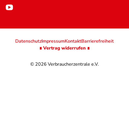
Datenschutz
Impressum
Kontakt
Barrierefreiheit
∎ Vertrag widerrufen ∎
© 2026
Verbraucherzentrale e.V.
@
@