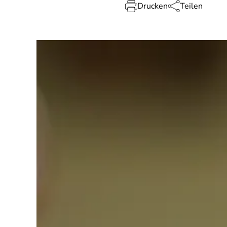
Drucken
Teilen