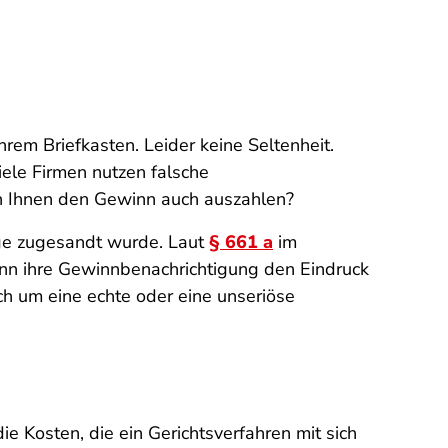
rem Briefkasten. Leider keine Seltenheit.
le Firmen nutzen falsche
 Ihnen den Gewinn auch auszahlen?
age zugesandt wurde. Laut
§ 661 a
im
enn ihre Gewinnbenachrichtigung den Eindruck
ch um eine echte oder eine unseriöse
 Kosten, die ein Gerichtsverfahren mit sich