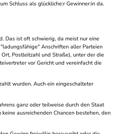
zum Schluss als glückliche:r Gewinner:in da.
. Das ist oft schwierig, da meist nur eine
"ladungsfähige" Anschriften aller Parteien
t, Postleitzahl und Straße), unter der die
eivertreter vor Gericht und vereinfacht die
zahlt wurden. Auch ein eingeschalteter
ahrens ganz oder teilweise durch den Staat
em keine ausreichenden Chancen bestehen, den
en Gewinn freiwillig herausgibt oder die