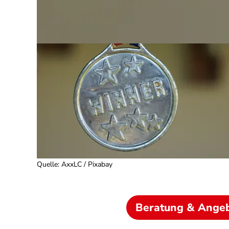
Quelle
:
AxxLC / Pixabay
Beratung & Ange