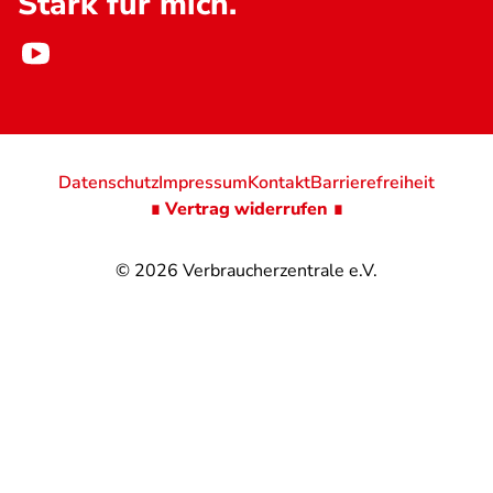
Stark für mich.
Datenschutz
Impressum
Kontakt
Barrierefreiheit
∎ Vertrag widerrufen ∎
© 2026
Verbraucherzentrale e.V.
Ihr
BMI
is
@
@