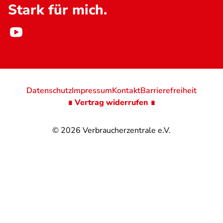
Stark für mich.
Datenschutz
Impressum
Kontakt
Barrierefreiheit
∎ Vertrag widerrufen ∎
© 2026
Verbraucherzentrale e.V.
@
@