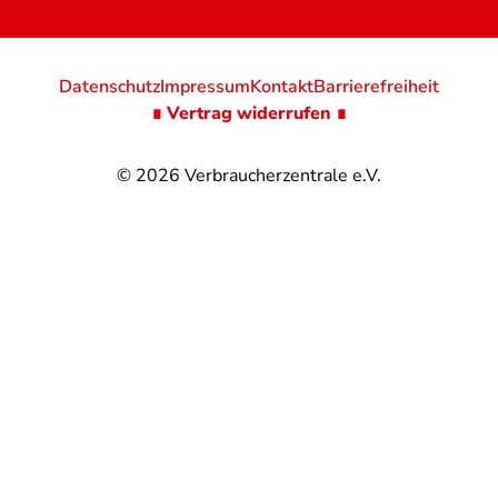
Datenschutz
Impressum
Kontakt
Barrierefreiheit
∎ Vertrag widerrufen ∎
© 2026
Verbraucherzentrale e.V.
@
@