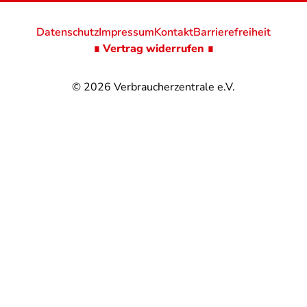
Datenschutz
Impressum
Kontakt
Barrierefreiheit
∎ Vertrag widerrufen ∎
© 2026
Verbraucherzentrale e.V.
@
@