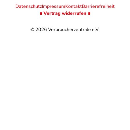
Datenschutz
Impressum
Kontakt
Barrierefreiheit
∎ Vertrag widerrufen ∎
© 2026
Verbraucherzentrale e.V.
@
@