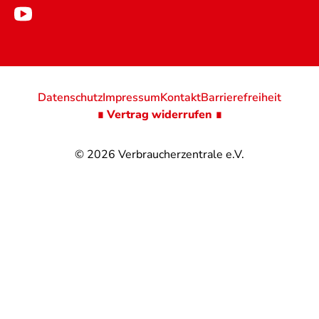
Datenschutz
Impressum
Kontakt
Barrierefreiheit
∎ Vertrag widerrufen ∎
© 2026
Verbraucherzentrale e.V.
@
@