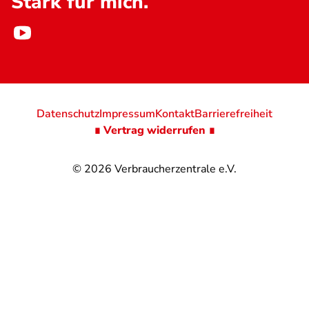
Stark für mich.
Datenschutz
Impressum
Kontakt
Barrierefreiheit
∎ Vertrag widerrufen ∎
© 2026
Verbraucherzentrale e.V.
@
@