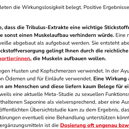
leten die Wirkungslosigkeit belegt. Positive Ergebniss
 dass die Tribulus-Extrakte eine wichtige Stickstoff
ie sonst einen Muskelaufbau verhindern würde.
Eine n
eiße abgebaut als aufgebaut werden. Sie entsteht aber 
ickstoffversorgung gelingt Ihnen durch die reichlich
portler:innen
, die Muskeln aufbauen wollen.
gegen Husten und Kopfschmerzen verwendet. In der Ayu
on Ödemen und für Einläufe verwendet.
Eine Wirkung 
ien am Menschen und diese liefern kaum Belege für 
weils eine aktuelle Meta-Studie zu sexuellen Funktion
enthaltenen Saponine als vielversprechend, aber eine A
ffentlichten Übersichtstudie kam zu dem Ergebnis, dass
störungen eventuell eine Behandlung unterstützen könnt
rgänzungsmitteln ist die
Dosierung oft ungenau bzw.