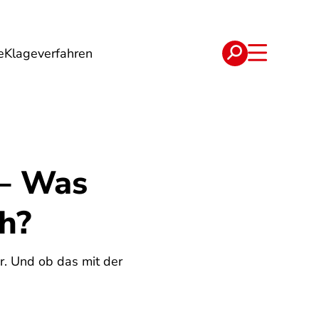
e
Klageverfahren
e
Verträge
 – Was
h?
ar. Und ob das mit der