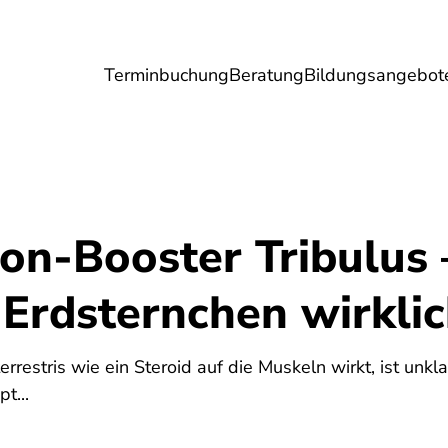
Terminbuchung
Beratung
Bildungsangebot
Umwelt
Gesundheit
Energie
Reis
ron-Booster Tribulus
 Erdsternchen wirklic
errestris wie ein Steroid auf die Muskeln wirkt, ist unkl
t...